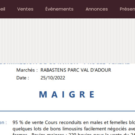
eil
Ventes
Évènements
Annonces
Présen