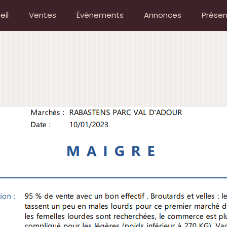
eil
Ventes
Évènements
Annonces
Présen